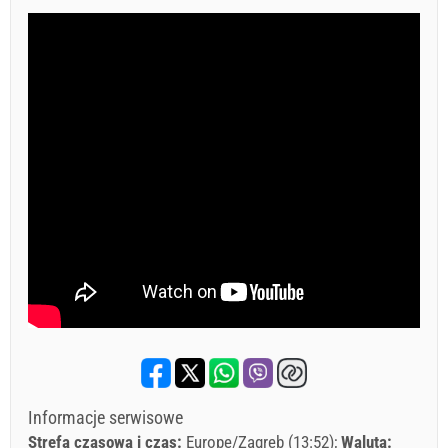
Informacje serwisowe
Strefa czasowa i czas:
Europe/Zagreb (13:52)
Waluta: