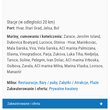
Stacje (w odległości 20 km)
Port:
Hvar, Stari Grad, Jelsa, Bol
Mariny, cumowania i kotwiczenia:
Zarace, Jerolim Island,
Dubovica Boatyard, Lucisce, Stiniva - Hvar, Marinkovac,
Mala Garska, Vira, Vela Garska, ACI marina Palmizana,
Glavna, Vinogradisce, Parja, Zukova, Luka Tiha, Nedjelja,
Tarsce, Soline, Pelegrin, Ivan Dolac, ACI marina Vrboska,
Osibova, Zavala, ACI marina Milna, Marina Vlaska, Lovisce,
Manastir
Milna:
Restauracje
,
Bary / puby
,
Zabytki / Atrakcje
,
Plaże
Zakwaterowanie i oferta:
Prywatne kwatery
Zakwaterowanie i oferta
Milna Pogoda