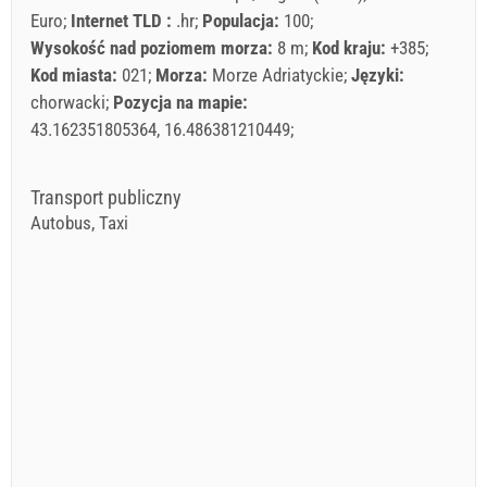
Euro
Internet TLD :
.hr
Populacja:
100
Wysokość nad poziomem morza:
8 m
Kod kraju:
+385
Kod miasta:
021
Morza:
Morze Adriatyckie
Języki:
chorwacki
Pozycja na mapie:
43.162351805364, 16.486381210449
Transport publiczny
Autobus, Taxi