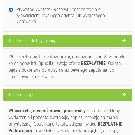
PIĄTEK
Prywatne kwatery - Rezerwuj bezpośrednio z
właścicielem, lokalnego agenta lub wyłącznego
Chorwacja
,
Wyspa Hvar
,
Mapa turystyczna
kierownika
MILNA
Opublikuj ofertę turystyczną
Tiki (Bar / pub) Milna
Właściciele apartamentów, pokoi, domów, pensjonatów, hoteli,
kempingów itd. Opublikuj swoją ofertę
BEZPŁATNIE
. Opłata
33°C
będzie dokonana po otrzymaniu pewnego zapytania lub
zrealizowanej rezerwacji.
Bezchmurnie
Szybkość wiatru: 5.79 km/h
Opublikuj artykuł
sobota,
33°C
Bezchmurnie
Właściciele, menedżerowie, pracownicy
restauracje, kluby,
08.08.2026
Ivan Nane (Facebook page)
wydarzenia i pozostałe atrakcje, napisz recenzję na mapie
Address:
Milna 5
WORKING HOURS
niedziela,
turystycznej. Opublikuj artykuły, zdjęcia i widea
BEZPŁATNIE
.
27°C
Bezchmurnie
Podróżujący
Odwiedziłeś ciekawą restaurację,bar,atrakcję,
09.08.2026