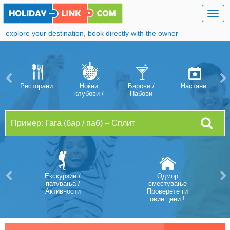
Togg
navig
explore your destination, book directly with the owner
Pесторани
Ноќни
Барови /
Hастани
клубови /
Пабови
дискотеки
Екскурзии /
Oдмор
патувања /
сместување
Aктивности
Проверете ги
овие цени !