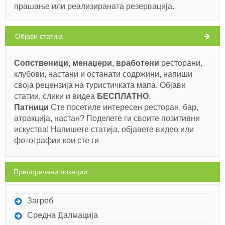
прашање или реализираната резервација.
Oбјави статија
Сопственици, менаџери, вработени
ресторани,
клубови, настани и останати содржини, напиши
своја рецензија на туристичката мапа. Објави
статии, слики и видеа
БЕСПЛАТНO
.
Патници
Сте посетиле интересен ресторан, бар,
атракција, настан? Поделете ги своите позитивни
искуства! Напишете статија, објавете видео или
фотографии кои сте ги
Препорачани локации
Загреб
Средна Далмација