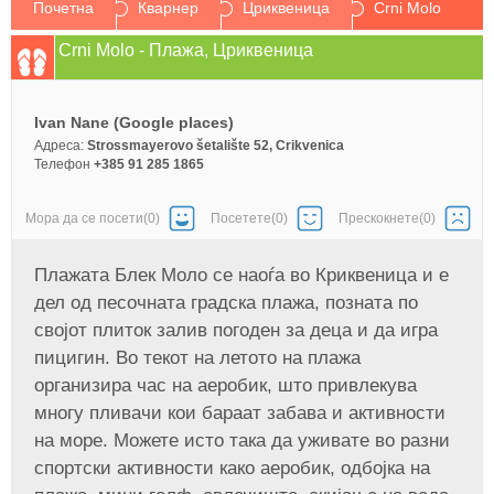
Почетна
Кварнер
Цриквеница
Crni Molo
Crni Molo - Плажа, Цриквеница
Ivan Nane (Google places)
Aдреса:
Strossmayerovo šetalište 52, Crikvenica
Телефон
+385 91 285 1865
Mора да се посети(0)
Посетете(0)
Прескокнете(0)
Плажата Блек Моло се наоѓа во Криквеница и е
дел од песочната градска плажа, позната по
својот плиток залив погоден за деца и да игра
пицигин. Во текот на летото на плажа
организира час на аеробик, што привлекува
многу пливачи кои бараат забава и активности
на море. Можете исто така да уживате во разни
спортски активности како аеробик, одбојка на