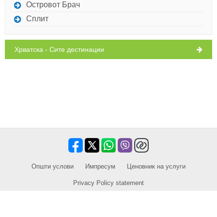
Островот Брач
Сплит
Хрватска - Сите дестинации
Oпшти услови
Импресум
​Ценовник на услуги
Privacy Policy statement
Продажен партнер за екскурзии / тури и активности
Патувања, одмор, туристички содржини, хотели, сместување. Сите