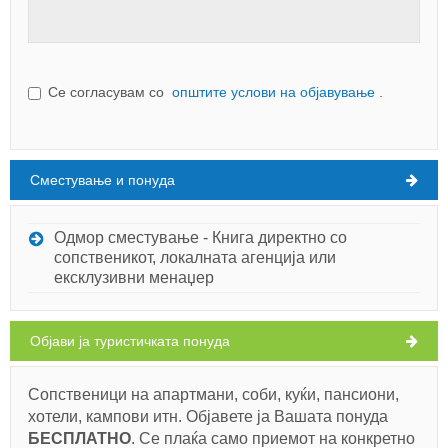
Се согласувам со
општите услови на објавување
.
Сместување и понуда
Oдмор сместување - Книга директно со
сопственикот, локалната агенција или
ексклузивни менаџер
Oбјави ја туристичката понуда
Сопственици на апартмани, соби, куќи, пансиони,
хотели, кампови итн. Објавете ја Вашата понуда
БЕСПЛАТНO
. Се плаќа само приемот на конкретно