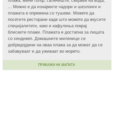
плажа, мини голф, свлечиште, скијање на вода,
... Можно е да изнајмите чадори и шезлонги и
плажата е опремена со тушеви. Можете да
посетите ресторани каде што можете да вкусите
специјалитети, како и кафулиња покрај
блиските плажи. Плажата е достапна за лицата
со хендикеп. Домашните миленици се
добредојдени на оваа плажа за да можат да се
забавуваат и да уживаат во морето.
ПРИКАЖИ НА МАПАТА