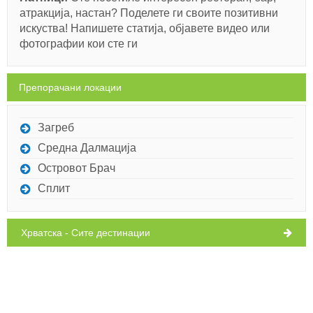
атракција, настан? Поделете ги своите позитивни
искуства! Напишете статија, објавете видео или
фотографии кои сте ги
Препорачани локации
Загреб
Средна Далмација
Островот Брач
Сплит
Хрватска - Сите дестинации