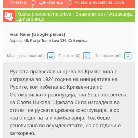
Почетна
Цриквеница
Ruska pravoslavna crkva
Ruska pravoslavna crkva - Знаменитост / Aтракција,
Цриквеница
Ivan Nane (Google places)
Aдреса:
Ul. Kralja Tomislava 126, Crikvenica
Mора да се посети(0)
Посетете(0)
Прескокнете(0)
Руската православна црква во Криквеница е
изградена во 1924 година на иницијатива на
Русите, кои избегаа во Криквеница по
Октомвриската револуција, таа беше посветена
на Свети Никола. Црквата била изградена во
стилот на руската црковна конструкција, а со
неа е подигната и камбанарија. Тоа беше
реновирано во осумдесеттите, но со години е
затворено.