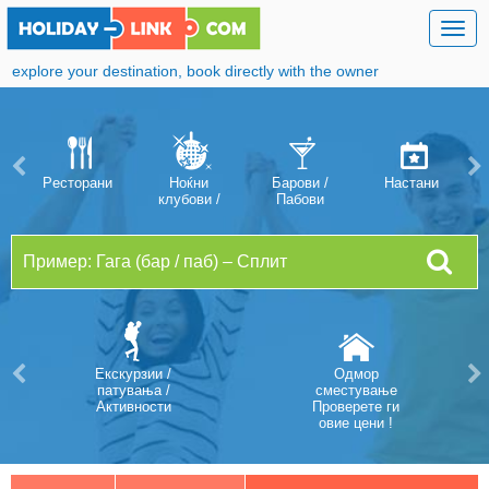
Togg
navig
explore your destination, book directly with the owner
Pесторани
Ноќни
Барови /
Hастани
клубови /
Пабови
дискотеки
Екскурзии /
Oдмор
патувања /
сместување
Aктивности
Проверете ги
овие цени !