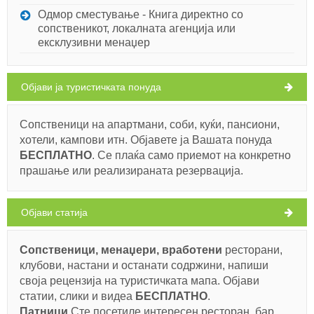
Oдмор сместување - Книга директно со
сопственикот, локалната агенција или
ексклузивни менаџер
Oбјави ја туристичката понуда
Сопственици на апартмани, соби, куќи, пансиони,
хотели, кампови итн. Објавете ја Вашата понуда
БЕСПЛАТНO
. Се плаќа само приемот на конкретно
прашање или реализираната резервација.
Oбјави статија
Сопственици, менаџери, вработени
ресторани,
клубови, настани и останати содржини, напиши
своја рецензија на туристичката мапа. Објави
статии, слики и видеа
БЕСПЛАТНO
.
Патници
Сте посетиле интересен ресторан, бар,