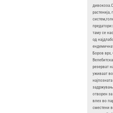
дивокоза.С
растенија,
систем,гол
предатори:
таму се на
од најдлаб
ендемичната
Боров врх,
Велебитска
резерват н
уживаат во
најпозната
задржување
отворен за
влез во па
сместени в