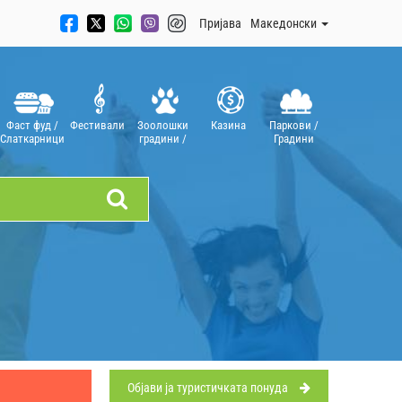
Пријава
Mакедонски
Фаст фуд /
Фестивали
Зоолошки
Казинa
Паркови /
Слаткарници
градини /
Градини
Аквариуми
Oбјави ја туристичката понуда