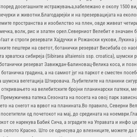
поред досегашните истражувања,забележано е околу 1500 ви
 печурки и животни.Благодарејќи и на презервацијата на екол
емите пространства и изобилство на плен, овде живеат четир
мечка, волк, рис и златен орел.Северниот Велебит е значаен 
оѓаат и строги резервати Хајдучки и Рожански кукови, Лукина 
оките пештери на светот, ботанички резерват Висибаба со нао
 хрватска сибиреја (Sibiraea altaiensis ssp. croatica), шумски 
 ботанички резерват Завиждан-Балиновац-Велика коса, и позн
 ботаничка градина, а на самиот југ на паркот е сместен посе
а шумска вегетација Штировача. Љубителите на планини сигу
 откривањето на велебитските бројни планинарски патеки, ме
 Премужичева патека.Сезоната на посета на овој парк зависна
то на снегот на врвот на планината.Во правило, Северни Вел
 посетители од почетокот на мај, до средината на ноември.Гл
ркот се нарекува Бабиќ Сича, а зградите на Управата и инфо ц
о селото Красно. Што се однесува до влезниците, можете да г