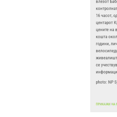
влезот Баб
контролнат
16 часот, 
центарот К
цените на 
кошта окол
години, ли
велосипеди
живеалиште
се учеству
информации
photo: NP Sj
ПРИКАЖИ НА