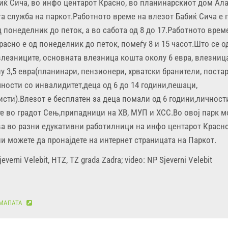
иќ Сича, во инфо центарот Красно, во планинарскиот дом Ала
а служба на паркот.Работното време на влезот Бабиќ Сича е п
од понеделник до петок, а во сабота од 8 до 17.Работното врем
расно е од понеделник до петок, помеѓу 8 и 15 часот.Што се о
влезниците, основната влезница кошта околу 6 евра, влезниц
у 3,5 евра(планинари, пензионери, хрватски бранители, постар
чности со инвалидитет,деца од 6 до 14 години,пешаци,
сти).Влезот е бесплатен за деца помали од 6 години,личност
 во градот Сењ,припадници на ХВ, МУП и ХСС.Во овој парк м
ва во разни едукативни работилници на инфо центарот Красно
 можете да пронајдете на интернет страницата на Паркот.
everni Velebit, HTZ, TZ grada Zadra; video: NP Sjeverni Velebit
 МАПАТА