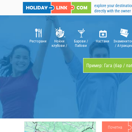
explore your destinatio
directly with the owner
Pесторани
Ноќни
Барови /
Hастани
Знаменито
клубови /
Пабови
/ Aтракци
дискотеки
Почетна