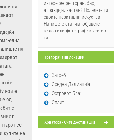
интересен ресторан, бар,
дови на
атракција, настан? Поделете ги
ошкиот
своите позитивни искуства!
и
Напишете статија, објавете
видео или фотографии кои сте
бидејќи
ги
јама-една
ѓалиште на
резерват
Препорачани локации
атата
бен
Загреб
рно ќе
Средна Далмација
ѓу кои е
Островот Брач
 е од
Сплит
ебит е
авниот
Хрватска - Сите дестинации
ентарот се
и купите на