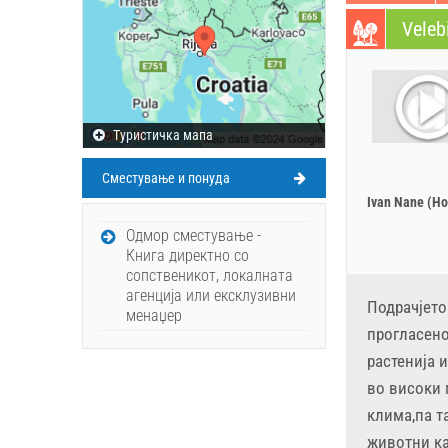
Veleb
Tуристичка мапа
Сместување и понуда
Ivan Nane (Ho
Oдмор сместување -
Книга директно со
сопственикот, локалната
агенција или ексклузивни
Подрачјето
менаџер
прогласено
растенија 
во високи 
клима,па т
животни ка