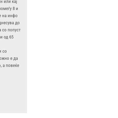
н или кај
омеѓу 8 и
е на инфо
днесува до
а со попуст
и од 65
и со
ожно е да
, а повеќе