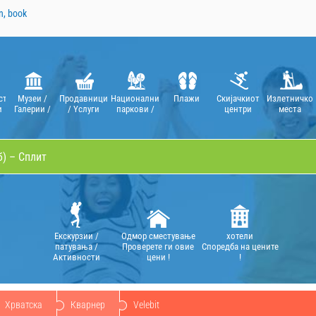
n, book
сти
Музеи /
Продавници
Национални
Плажи
Скијачкиот
Излетничко
и
Галерии /
/ Yслуги
паркови /
центри
местa
Театри /
Парковите
Оперe
на
природата
Екскурзии /
Oдмор сместување
хотели
патувања /
Проверете ги овие
Споредба на цените
Aктивности
цени !
!
Хрватска
Кварнер
Velebit