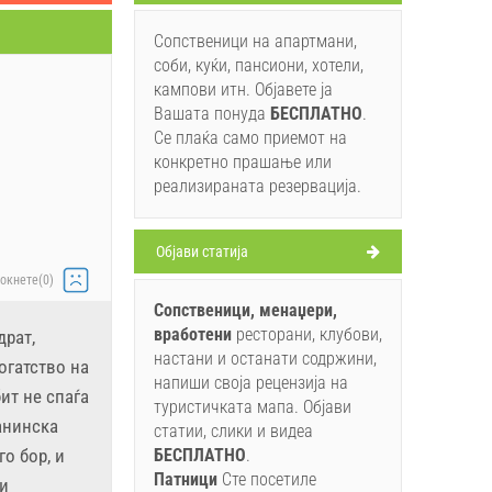
Сопственици на апартмани,
соби, куќи, пансиони, хотели,
кампови итн. Објавете ја
Вашата понуда
БЕСПЛАТНO
.
Се плаќа само приемот на
конкретно прашање или
реализираната резервација.
Oбјави статија
окнете(0)
Сопственици, менаџери,
вработени
ресторани, клубови,
драт,
настани и останати содржини,
огатство на
напиши своја рецензија на
ит не спаѓа
туристичката мапа. Објави
анинска
статии, слики и видеа
о бор, и
БЕСПЛАТНO
.
Патници
Сте посетиле
 и