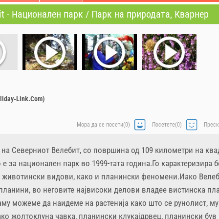
it - Hационален парк / Парк на природата, Кварнер
liday-Link.Com)
Mора да се посети(0)
Посетете(0)
Преск
 на Северниот Велебит, со површина од 109 километри на ква
 е за национален парк во 1999-тата година.Го карактеризира б
и животински видови, како и планински феномени.Иако Велеб
планини, во неговите највисоки делови владее вистинска пл
аму можеме да наидеме на растенија како што се рунолист, муг
ко жолтоклуна чавка, планински клукајдрвец, планински був