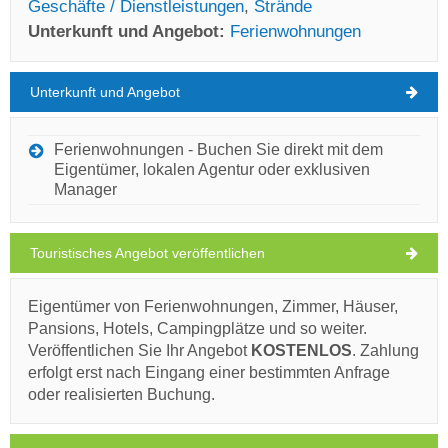
Geschäfte / Dienstleistungen
,
Strände
Unterkunft und Angebot:
Ferienwohnungen
Unterkunft und Angebot
Nerezisca Wetter
SONNTAG
Ferienwohnungen - Buchen Sie direkt mit dem
Eigentümer, lokalen Agentur oder exklusiven
Kroatien
,
Insel Brac
,
Touristische Karte
Manager
NEREZISCA
Touristisches Angebot veröffentlichen
Mali Zagradac (Strand) Nerezisca
Eigentümer von Ferienwohnungen, Zimmer, Häuser,
Pansions, Hotels, Campingplätze und so weiter.
31°C
Veröffentlichen Sie Ihr Angebot
KOSTENLOS
. Zahlung
Ivan Nane (Holiday-Link.Com)
erfolgt erst nach Eingang einer bestimmten Anfrage
oder realisierten Buchung.
klarer Himmel
Muss besuchen(/)
Besuchen(/)
Auslassen(/)
Windgeschwindigkeit: 4.58 km/h