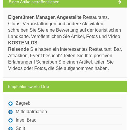
Einen Artikel veröffentlichen
Montag,
32°C
AUF DER KARTE ANZEIGEN
klarer Himmel
10.08.26
Eigentümer, Manager, Angestellte
Restaurants,
MEHR LESEN / KOMMENTIEREN
Dienstag,
Clubs, Veranstaltungen und andere Aktivitäten,
32°C
klarer Himmel
schreiben Sie Sie eine Bewertung auf der touristischen
Veli Zagradac (Strand) Nerezisca
11.08.26
Landkarte. Veröffentlichen Sie Artikel, Fotos und Video
Mittwoch,
34°C
KOSTENLOS
.
klarer Himmel
12.08.26
Reisende
Ivan Nane (Holiday-Link.Com)
Sie haben ein interessantes Restaurant, Bar,
Attraktion, Event besucht? Teilen Sie Ihre positiven
Donnerstag,
34°C
Erfahrungen! Schreiben Sie einen Artikel, teilen Sie
klarer Himmel
Muss besuchen(/)
Besuchen(/)
Auslassen(/)
13.08.26
Videos oder Fotos, die Sie aufgenommen haben.
Freitag,
33°C
klarer Himmel
AUF DER KARTE ANZEIGEN
14.08.26
Empfehlenswerte Orte
MEHR LESEN / KOMMENTIEREN
Zagreb
Mitteldalmatien
Insel Brac
Split