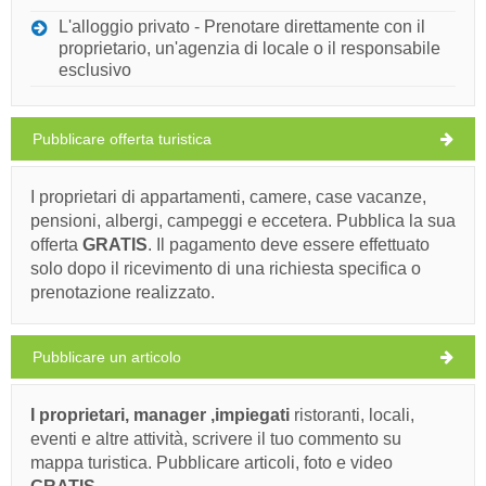
SABATO
L'alloggio privato - Prenotare direttamente con il
proprietario, un'agenzia di locale o il responsabile
Croazia
,
Isola di Brac
,
Mappa turistica
esclusivo
NEREZISCA
Pubblicare offerta turistica
Mali Zagradac (Spiaggia) Nerezisca
I proprietari di appartamenti, camere, case vacanze,
pensioni, albergi, campeggi e eccetera. Pubblica la sua
33°C
offerta
GRATIS
. Il pagamento deve essere effettuato
Ivan Nane (Holiday-Link.Com)
solo dopo il ricevimento di una richiesta specifica o
prenotazione realizzato.
pioggia leggera
Dovete visitare(/)
Visitare(/)
Omettere(/)
Velocità del vento: 4.72 km/h
Pubblicare un articolo
domenica,
32°C
MOSTRA SULLA MAPPA
cielo sereno
09/08/26
I proprietari, manager ,impiegati
ristoranti, locali,
PER SAPERNE DI PIÙ / COMMENT
lunedì,
eventi e altre attività, scrivere il tuo commento su
31°C
cielo sereno
mappa turistica. Pubblicare articoli, foto e video
Veli Zagradac (Spiaggia) Nerezisca
10/08/26