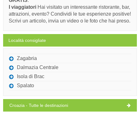
GRATIS
.
martedì,
33°C
I viaggiatori
Hai visitato un interessante ristorante, bar,
cielo sereno
11/08/26
attrazioni, evento? Condividi le tue esperienze positive!
Ivan Nane (Holiday-Link.Com)
Scrivi un articolo, invia un video o le foto che hai preso.
mercoledì,
34°C
cielo sereno
Dovete visitare(/)
Visitare(/)
Omettere(/)
12/08/26
Località consigliate
giovedì,
32°C
cielo sereno
MOSTRA SULLA MAPPA
13/08/26
Zagabria
PER SAPERNE DI PIÙ / COMMENT
Dalmazia Centrale
Isola di Brac
Spalato
Croazia - Tutte le destinazioni