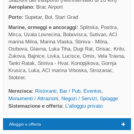
Aeroplano:
Brac Airport
Porto:
Supetar, Bol, Stari Grad
Marine, ormeggi e ancoraggi:
Splitska, Postira,
Mirca, Uvala Lovrecina, Bobovisca, Sutivan, ACI
marina Milna, Marina Vlaska, Stiniva - Milna,
Osibova, Glavna, Luka Tiha, Dugi Rat, Orisac, Krilo,
Zukova, Bajnice, Livka, Lucisce, Omis, Vela Travna,
Tanki Ratak, Stiniva - Hvar, Konopjikova, Gornja
Krusica, Luka, ACI marina Vrboska, Strozanac,
Stobrec
Nerezisca:
Ristoranti
,
Bar / Pub
,
Eventos
,
Monumenti / Attrazioni
,
Negozi / Servizi
,
Spiagge
Sistemazione e offerta:
L'alloggio privato
Alloggio e offerta
Nerezisca Tempo