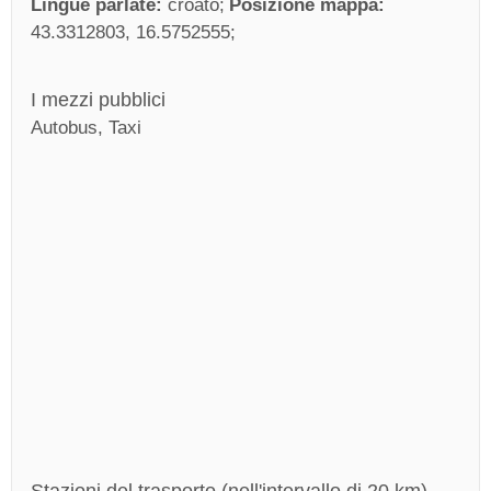
Lingue parlate:
croato
Posizione mappa:
43.3312803, 16.5752555
I mezzi pubblici
Autobus, Taxi
Stazioni del trasporto (nell'intervallo di 20 km)