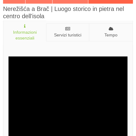
Nerežišća a Brač | Luogo storico in pietra nel
centro dell'isola
Informazioni
Servizi turistici
Tempo
essenziali