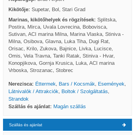
Kikötője:
Supetar, Bol, Stari Grad
Marinas, kikötőhelyek és rögzítések:
Splitska,
Postira, Mirca, Uvala Lovrecina, Bobovisca,
Sutivan, ACI marina Milna, Marina Vlaska, Stiniva -
Milna, Osibova, Glavna, Luka Tiha, Dugi Rat,
Orisac, Krilo, Zukova, Bajnice, Livka, Lucisce,
Omis, Vela Travna, Tanki Ratak, Stiniva - Hvar,
Konopjikova, Gornja Krusica, Luka, ACI marina
Vrboska, Strozanac, Stobrec
Nerezisca:
Éttermek
,
Bars / Kocsmák
,
Események
,
Látnivalók / Attrakciók
,
Boltok / Szolgáltatás
,
Strandok
Szállás és ajánlat:
Magán szállás
Szállás és ajánlat
Nerezisca Időjárás