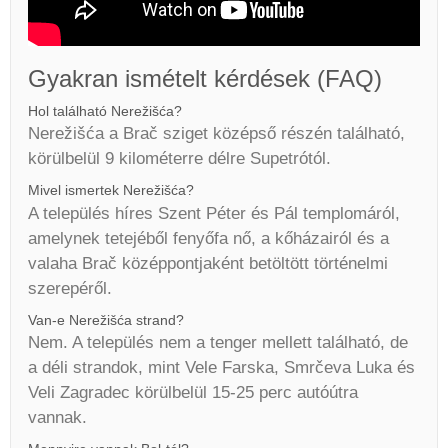
Gyakran ismételt kérdések (FAQ)
Hol található Nerežišća?
Nerežišća a Brač sziget középső részén található,
körülbelül 9 kilométerre délre Supetrótól.
Mivel ismertek Nerežišća?
A település híres Szent Péter és Pál templomáról,
amelynek tetejéből fenyőfa nő, a kőházairól és a
valaha Brač középpontjaként betöltött történelmi
szerepéről.
Van-e Nerežišća strand?
Nem. A település nem a tenger mellett található, de
a déli strandok, mint Vele Farska, Smrčeva Luka és
Veli Zagradec körülbelül 15-25 perc autóútra
vannak.