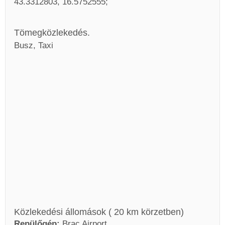
43.3312803, 16.5752555
Tömegközlekedés.
Busz, Taxi
Közlekedési állomások ( 20 km körzetben)
Repülőgép:
Brac Airport