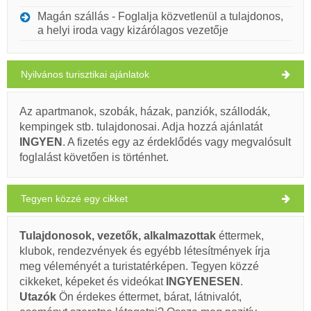
CSÜTÖRTÖK
Magán szállás - Foglalja közvetlenül a tulajdonos,
a helyi iroda vagy kizárólagos vezetője
Horvátország
,
Brac sziget
,
Turistatérkép
NEREZISCA
Nyilvános turisztikai ajánlatok
Az apartmanok, szobák, házak, panziók, szállodák,
Mali Zagradac (Strand) Nerezisca
kempingek stb. tulajdonosai. Adja hozzá ajánlatát
INGYEN
. A fizetés egy az érdeklődés vagy megvalósult
30°C
foglalást követően is történhet.
Ivan Nane (Holiday-Link.Com)
clear sky
Tegyen közzé egy cikket
Kell látogatni(/)
Vizit(/)
áthalad(/)
Szélsebesség: 2.65 km/h
Tulajdonosok, vezetők, alkalmazottak
éttermek,
péntek,
32°C
MUTASSA MEG A TÉRKÉPEN.
clear sky
klubok, rendezvények és egyébb létesítmények írja
2026. 08. 07.
meg véleményét a turistatérképen. Tegyen közzé
OLVASSON TÖBBET / SZÓLJON HOZZÁ
szombat,
cikkeket, képeket és videókat
INGYENESEN
.
32°C
clear sky
Veli Zagradac (Strand) Nerezisca
2026. 08. 08.
Utazók
Ön érdekes éttermet, bárat, látnivalót,