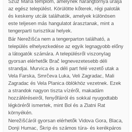
Szűz Mária templom, amelynek harangtornya uralja
az egész települést. Körülötte kőterek, régi paloták
és keskeny utcák találhatók, amelyek különösen
este teljesen más hangulatot árasztanak, mint a
tengerparti turisztikai helyek.
Bár Nerežišća nem a tengerparton található, a
település elhelyezkedése az egyik legnagyobb előny
a látogatók számára. A településről viszonylag
gyorsan elérhetők Brač legnevezetesebb déli
strandjai. Murvica és a déli part felé vezető utak a
Vela Farska, Smrčeva Luka, Veli Zagradac, Mali
Zagradac és Vela Planica öblökhöz vezetnek. Ezek
a strandok nagyon tiszta vízéről, makadám
hozzáféréseiről, fenyőfáiról és sokkal nyugodtabb
légköréről ismertek, mint Bol és a Zlatni Rat
környékén.
Nerežišćáról gyorsan elérhetők Vidova Gora, Blaca,
Donji Humac, Škrip és számos túra- és kerékpáros