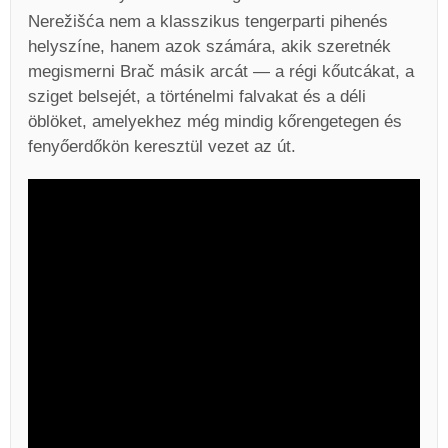
Nerežišća nem a klasszikus tengerparti pihenés
helyszíne, hanem azok számára, akik szeretnék
megismerni Brač másik arcát — a régi kőutcákat, a
sziget belsejét, a történelmi falvakat és a déli
öblöket, amelyekhez még mindig kőrengetegen és
fenyőerdőkön keresztül vezet az út.