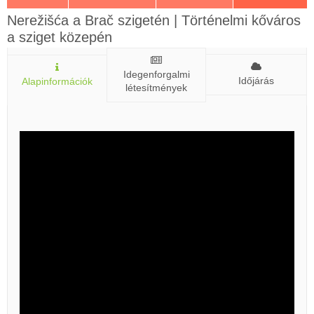
Nerežišća a Brač szigetén | Történelmi kőváros
a sziget közepén
Idegenforgalmi
Időjárás
Alapinformációk
létesítmények