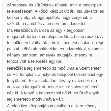
zártabbnak és sűrűbbnek tűnnek, mint a tengerparti
településeken. A kőből készült utcák, kis udvarok és
keskeny átjárók úgy épültek, hogy védjenek a
széltől, a naptól és a tengeri támadásoktól.
Ma Nerežišća óvárosa az egyik legjobban
megőrzött történelmi település Brač belső részén. A
településen találhatók a brač-i nemesi családok régi
palotái, kőházak boltívekkel és udvarokkal, valamint
néhány templom, amelyek mutatják, mennyire
fontos volt a település egykor.
Nerežišća legismertebb szimbóluma a Szent Péter
és Pál templom, amelynek tetejéből közvetlenül egy
fenyőfa nő. Ez a szokatlan látvány évtizedek óta
vonzza a látogatókat, mivel szinte valószerűtlenül
néz ki. A fenyő a kőapszisból nő ki, és Brač egyik
legismertebb motívumává vált.
A település központjában található a Karmelhegyi