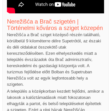
Nerežišća a Brač szigetén |
Történelmi kőváros a sziget közepén
Nerežišća a Brač sziget középső részén található,
körülbelül 9 kilométerre délre Supetrótól, az északi
és déli oldalakat összekötő utak
kereszteződésében. Ezen elhelyezkedés miatt a
település évszázadok óta Brač adminisztratív,
kereskedelmi és gazdasági központja volt. A
turizmus fejlődése előtt Bolban és Supetruban
Nerežišća volt az egyik legfontosabb hely a
szigeten.
A település a középkorban kezdett fejlődni, amikor a
lakosok a kalóztámadások miatt fokozatosan
elhagyták a partot, és belső településeket építettek
a szigeten. Ezért a régi házak Nerežišćán