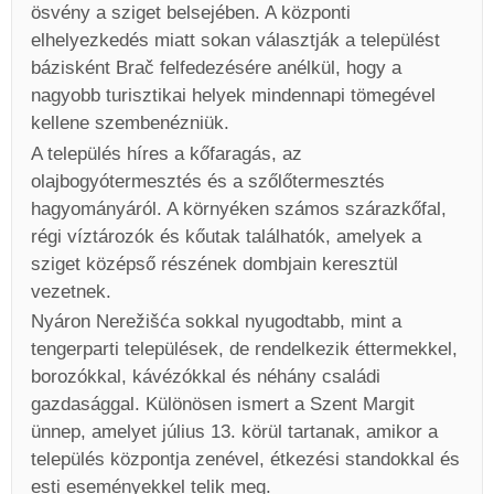
ösvény a sziget belsejében. A központi
elhelyezkedés miatt sokan választják a települést
bázisként Brač felfedezésére anélkül, hogy a
nagyobb turisztikai helyek mindennapi tömegével
kellene szembenézniük.
A település híres a kőfaragás, az
olajbogyótermesztés és a szőlőtermesztés
hagyományáról. A környéken számos szárazkőfal,
régi víztározók és kőutak találhatók, amelyek a
sziget középső részének dombjain keresztül
vezetnek.
Nyáron Nerežišća sokkal nyugodtabb, mint a
tengerparti települések, de rendelkezik éttermekkel,
borozókkal, kávézókkal és néhány családi
gazdasággal. Különösen ismert a Szent Margit
ünnep, amelyet július 13. körül tartanak, amikor a
település központja zenével, étkezési standokkal és
esti eseményekkel telik meg.