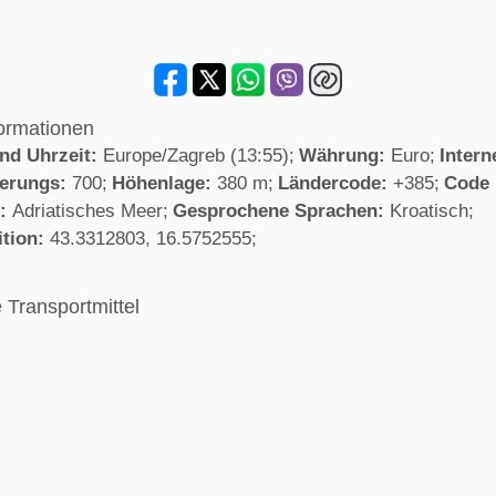
formationen
und Uhrzeit:
Europe/Zagreb (13:55)
Währung:
Euro
Intern
kerungs:
700
Höhenlage:
380 m
Ländercode:
+385
Code 
e:
Adriatisches Meer
Gesprochene Sprachen:
Kroatisch
ition:
43.3312803, 16.5752555
e Transportmittel