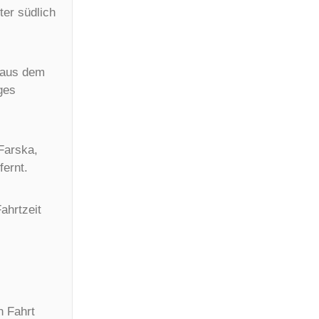
ter südlich
e aus dem
ges
 Farska,
fernt.
ahrtzeit
n Fahrt