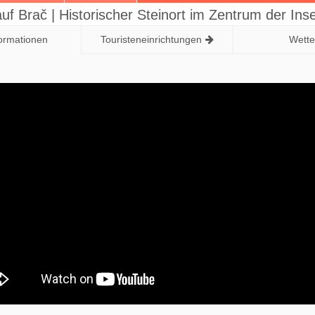
uf Brač | Historischer Steinort im Zentrum der Inse
formationen
Touristeneinrichtungen
Wette