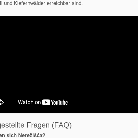
l und Kiefernwälder erreichbar sind.
gestellte Fragen (FAQ)
en sich Nerežišća?