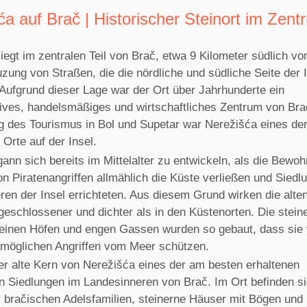
ća auf Brač | Historischer Steinort im Zent
iegt im zentralen Teil von Brač, etwa 9 Kilometer südlich vo
zung von Straßen, die die nördliche und südliche Seite der 
 Aufgrund dieser Lage war der Ort über Jahrhunderte ein
tives, handelsmäßiges und wirtschaftliches Zentrum von Bra
g des Tourismus in Bol und Supetar war Nerežišća eines de
 Orte auf der Insel.
ann sich bereits im Mittelalter zu entwickeln, als die Bewoh
n Piratenangriffen allmählich die Küste verließen und Siedl
ren der Insel errichteten. Aus diesem Grund wirken die alte
geschlossener und dichter als in den Küstenorten. Die stein
leinen Höfen und engen Gassen wurden so gebaut, dass sie 
möglichen Angriffen vom Meer schützen.
der alte Kern von Nerežišća eines der am besten erhaltenen
en Siedlungen im Landesinneren von Brač. Im Ort befinden si
r bračischen Adelsfamilien, steinerne Häuser mit Bögen und