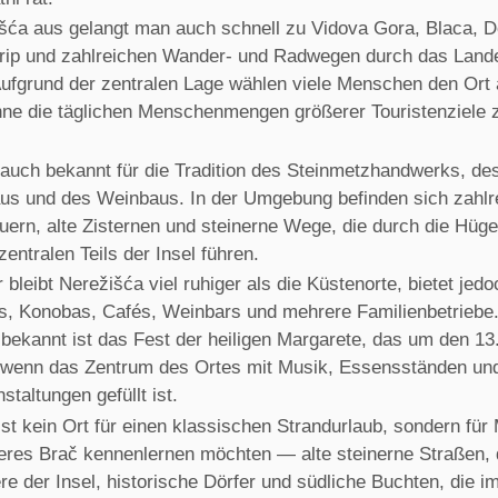
šća aus gelangt man auch schnell zu Vidova Gora, Blaca, D
ip und zahlreichen Wander- und Radwegen durch das Land
 Aufgrund der zentralen Lage wählen viele Menschen den Ort 
ne die täglichen Menschenmengen größerer Touristenziele 
t auch bekannt für die Tradition des Steinmetzhandwerks, de
us und des Weinbaus. In der Umgebung befinden sich zahlr
ern, alte Zisternen und steinerne Wege, die durch die Hüge
zentralen Teils der Insel führen.
leibt Nerežišća viel ruhiger als die Küstenorte, bietet jedo
s, Konobas, Cafés, Weinbars und mehrere Familienbetriebe
ekannt ist das Fest der heiligen Margarete, das um den 13.
t, wenn das Zentrum des Ortes mit Musik, Essensständen un
taltungen gefüllt ist.
st kein Ort für einen klassischen Strandurlaub, sondern fü
deres Brač kennenlernen möchten — alte steinerne Straßen,
re der Insel, historische Dörfer und südliche Buchten, die 