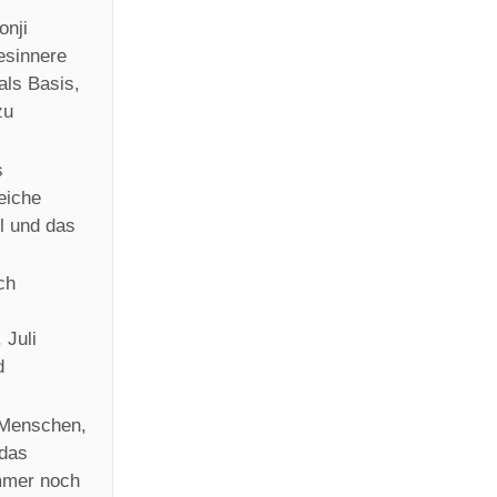
onji
esinnere
als Basis,
zu
s
eiche
l und das
ch
.
 Juli
d
r Menschen,
 das
immer noch