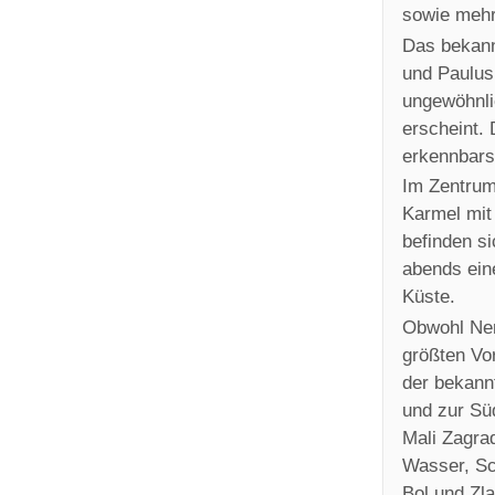
sowie mehre
Das bekann
und Paulus,
ungewöhnlic
erscheint. 
erkennbars
Im Zentrum
Karmel mit
befinden si
abends ein
Küste.
Obwohl Nere
größten Vor
der bekann
und zur Sü
Mali Zagra
Wasser, Sc
Bol und Zlat