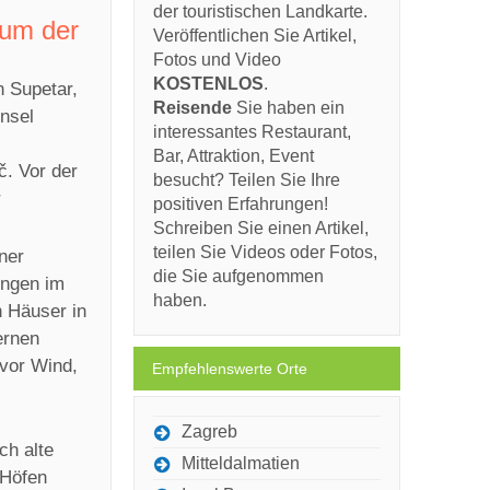
der touristischen Landkarte.
rum der
Veröffentlichen Sie Artikel,
Fotos und Video
KOSTENLOS
.
n Supetar,
Reisende
Sie haben ein
Insel
interessantes Restaurant,
Bar, Attraktion, Event
č. Vor der
besucht? Teilen Sie Ihre
r
positiven Erfahrungen!
Schreiben Sie einen Artikel,
teilen Sie Videos oder Fotos,
ner
die Sie aufgenommen
ungen im
haben.
n Häuser in
ernen
vor Wind,
Empfehlenswerte Orte
Zagreb
ch alte
Mitteldalmatien
 Höfen