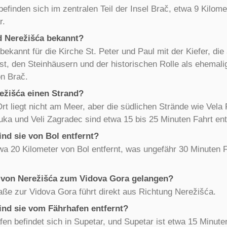
efinden sich im zentralen Teil der Insel Brač, etwa 9 Kilome
r.
d Nerežišća bekannt?
 bekannt für die Kirche St. Peter und Paul mit der Kiefer, di
t, den Steinhäusern und der historischen Rolle als ehemali
n Brač.
ežišća einen Strand?
rt liegt nicht am Meer, aber die südlichen Strände wie Vela
ka und Veli Zagradec sind etwa 15 bis 25 Minuten Fahrt ent
ind sie von Bol entfernt?
wa 20 Kilometer von Bol entfernt, was ungefähr 30 Minuten F
von Nerežišća zum Vidova Gora gelangen?
aße zur Vidova Gora führt direkt aus Richtung Nerežišća.
ind sie vom Fährhafen entfernt?
en befindet sich in Supetar, und Supetar ist etwa 15 Minute