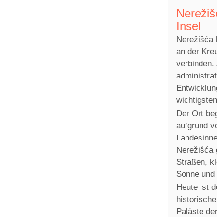
Nerežiš
Insel
Nerežišća l
an der Kreu
verbinden.
administra
Entwicklun
wichtigsten
Der Ort beg
aufgrund vo
Landesinne
Nerežišća 
Straßen, k
Sonne und 
Heute ist 
historisch
Paläste de