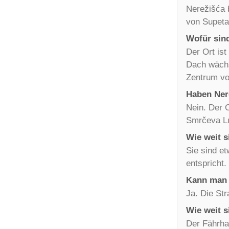
Nerežišća b
von Supeta
Wofür sin
Der Ort ist
Dach wächs
Zentrum vo
Haben Ner
Nein. Der O
Smrčeva Lu
Wie weit s
Sie sind et
entspricht.
Kann man 
Ja. Die Str
Wie weit s
Der Fährhaf