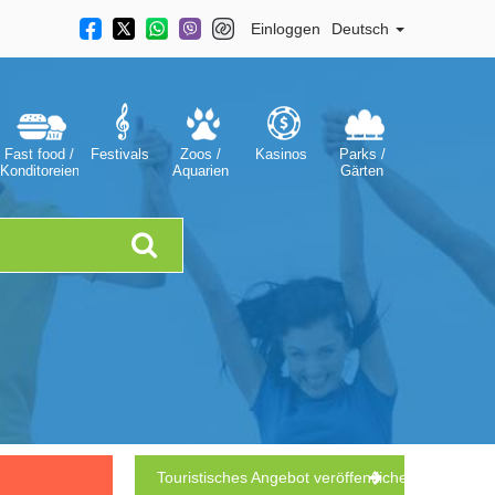
Einloggen
Deutsch
Fast food /
Festivals
Zoos /
Kasinos
Parks /
Konditoreien
Aquarien
Gärten
Touristisches Angebot veröffentlichen