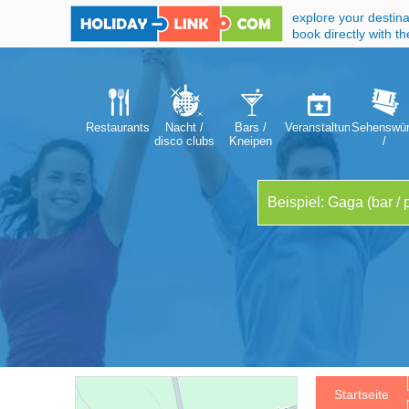
explore your destina
book directly with t
Restaurants
Nacht /
Bars /
Veranstaltungen
Sehenswür
disco clubs
Kneipen
/
Attraktion
Startseite