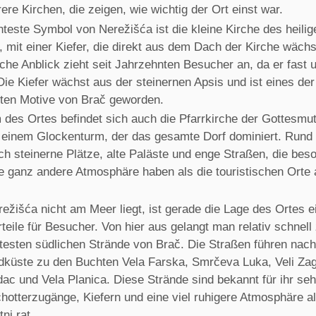
re Kirchen, die zeigen, wie wichtig der Ort einst war.
teste Symbol von Nerežišća ist die kleine Kirche des heilig
 mit einer Kiefer, die direkt aus dem Dach der Kirche wächs
he Anblick zieht seit Jahrzehnten Besucher an, da er fast u
Die Kiefer wächst aus der steinernen Apsis und ist eines der
ten Motive von Brač geworden.
 des Ortes befindet sich auch die Pfarrkirche der Gottesmu
 einem Glockenturm, der das gesamte Dorf dominiert. Rund
ch steinerne Plätze, alte Paläste und enge Straßen, die bes
e ganz andere Atmosphäre haben als die touristischen Orte 
žišća nicht am Meer liegt, ist gerade die Lage des Ortes e
teile für Besucher. Von hier aus gelangt man relativ schnell
testen südlichen Strände von Brač. Die Straßen führen nac
dküste zu den Buchten Vela Farska, Smrčeva Luka, Veli Za
dac und Vela Planica. Diese Strände sind bekannt für ihr se
hotterzugänge, Kiefern und eine viel ruhigere Atmosphäre a
ni rat.