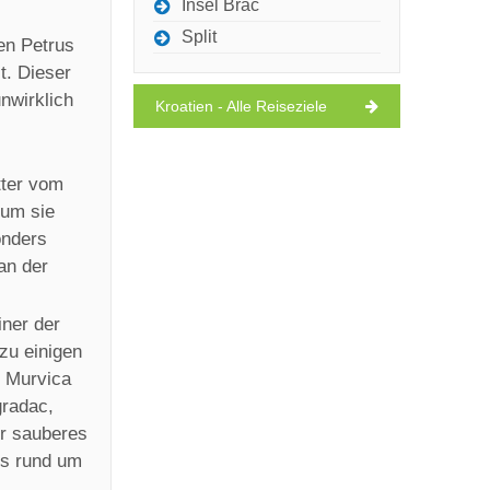
Insel Brac
Split
en Petrus
t. Dieser
nwirklich
Kroatien - Alle Reiseziele
tter vom
 um sie
onders
an der
iner der
 zu einigen
h Murvica
gradac,
hr sauberes
ls rund um