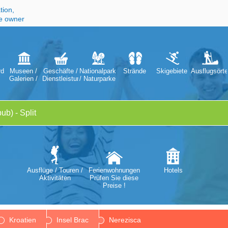
tion,
he owner
digkeiten
Museen /
Geschäfte /
Nationalparks
Strände
Skigebiete
Ausflugsörte
Galerien /
Dienstleistungen
/ Naturparke
en
Theater /
Opern
Ausflüge / Touren /
Ferienwohnungen
Hotels
Aktivitäten
Prüfen Sie diese
Preise !
Kroatien
Insel Brac
Nerezisca