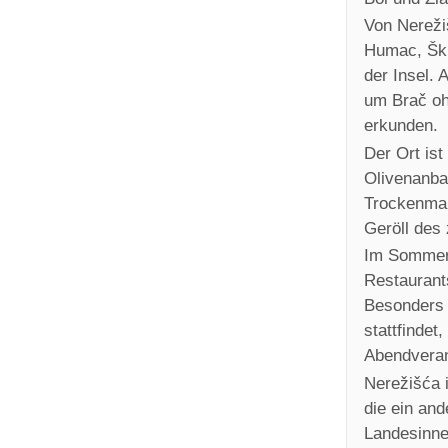
Von Nereži
Humac, Škr
der Insel.
um Brač oh
erkunden.
Der Ort is
Olivenanba
Trockenmau
Geröll des 
Im Sommer b
Restaurant
Besonders b
stattfinde
Abendverans
Nerežišća i
die ein an
Landesinne