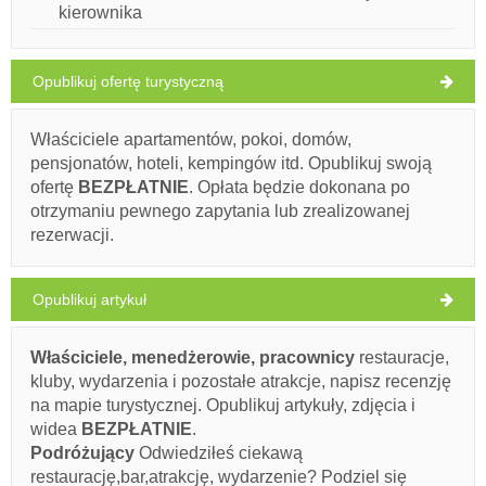
kierownika
Konoba Jastožera (Restauracja) Komiza
Opublikuj ofertę turystyczną
28°C
Ivan Nane (Holiday-Link.Com)
Właściciele apartamentów, pokoi, domów,
Address:
Ulica Ivana Gundulića 6
telefon
+385991692713
Bezchmurnie
pensjonatów, hoteli, kempingów itd. Opublikuj swoją
adres e-mail:
jastozera.bepo@gmail.com
ofertę
WORKING HOURS
BEZPŁATNIE
. Opłata będzie dokonana po
Szybkość wiatru: 4.20 km/h
otrzymaniu pewnego zapytania lub zrealizowanej
rezerwacji.
piątek,
Musi odwiedzić(/)
Omijać(/)
Pomijać(/)
27°C
Bezchmurnie
07.08.2026
Opublikuj artykuł
sobota,
POKAŻ NA MAPIE
28°C
Bezchmurnie
08.08.2026
PRZECZYTAJ WIĘCEJ / KOMENTUJ
Właściciele, menedżerowie, pracownicy
restauracje,
niedziela,
27°C
kluby, wydarzenia i pozostałe atrakcje, napisz recenzję
Bezchmurnie
Pizzeria Plaža (Restauracja) Komiza
09.08.2026
na mapie turystycznej. Opublikuj artykuły, zdjęcia i
widea
BEZPŁATNIE
.
poniedziałek,
27°C
Bezchmurnie
Podróżujący
Odwiedziłeś ciekawą
Ivan Nane (Holiday-Link.Com)
10.08.2026
restaurację,bar,atrakcję, wydarzenie? Podziel się
Address:
Ribarska ulica 98
WORKING HOURS