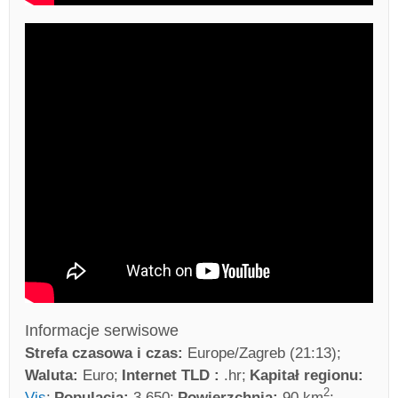
Informacje serwisowe
Strefa czasowa i czas:
Europe/Zagreb (21:13)
Waluta:
Euro
Internet TLD :
.hr
Kapitał regionu:
2
Vis
Populacja:
3 650
Powierzchnia:
90 km