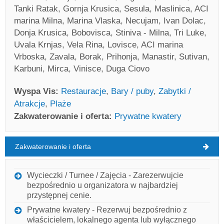
Tanki Ratak, Gornja Krusica, Sesula, Maslinica, ACI
marina Milna, Marina Vlaska, Necujam, Ivan Dolac,
Donja Krusica, Bobovisca, Stiniva - Milna, Tri Luke,
Uvala Krnjas, Vela Rina, Lovisce, ACI marina
Vrboska, Zavala, Borak, Prihonja, Manastir, Sutivan,
Karbuni, Mirca, Vinisce, Duga Ciovo
Wyspa Vis:
Restauracje
,
Bary / puby
,
Zabytki /
Atrakcje
,
Plaże
Zakwaterowanie i oferta:
Prywatne kwatery
Zakwaterowanie i oferta
Wyspa Vis Pogoda
CZWARTEK
Wycieczki / Turnee / Zajęcia - Zarezerwujcie
bezpośrednio u organizatora w najbardziej
Chorwacja
,
Wyspa Vis
,
Mapa turystyczna
przystępnej cenie.
VIS
Prywatne kwatery - Rezerwuj bezpośrednio z
właścicielem, lokalnego agenta lub wyłącznego