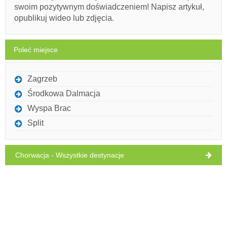
swoim pozytywnym doświadczeniem! Napisz artykuł,
wtorek,
27°C
Bezchmurnie
opublikuj wideo lub zdjęcia.
11.08.2026
Musi odwiedzić(/)
Omijać(/)
Pomijać(/)
Poleć miejsce
POKAŻ NA MAPIE
PRZECZYTAJ WIĘCEJ / KOMENTUJ
Zagrzeb
Środkowa Dalmacja
Wyspa Brac
Split
Chorwacja - Wszystkie destynacje