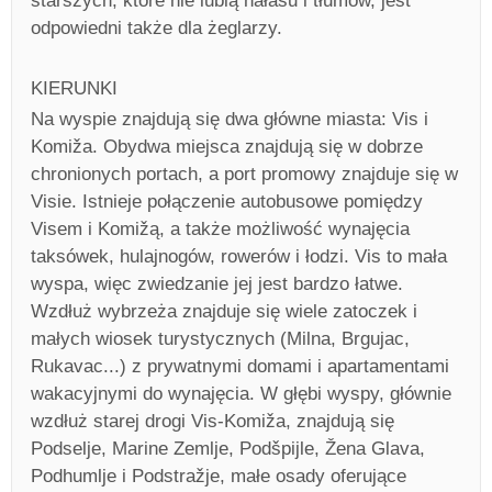
starszych, które nie lubią hałasu i tłumów, jest
odpowiedni także dla żeglarzy.
KIERUNKI
Na wyspie znajdują się dwa główne miasta: Vis i
Komiža. Obydwa miejsca znajdują się w dobrze
chronionych portach, a port promowy znajduje się w
Visie. Istnieje połączenie autobusowe pomiędzy
Visem i Komižą, a także możliwość wynajęcia
taksówek, hulajnogów, rowerów i łodzi. Vis to mała
wyspa, więc zwiedzanie jej jest bardzo łatwe.
Wzdłuż wybrzeża znajduje się wiele zatoczek i
małych wiosek turystycznych (Milna, Brgujac,
Rukavac...) z prywatnymi domami i apartamentami
wakacyjnymi do wynajęcia. W głębi wyspy, głównie
wzdłuż starej drogi Vis-Komiža, znajdują się
Podselje, Marine Zemlje, Podšpijle, Žena Glava,
Podhumlje i Podstražje, małe osady oferujące