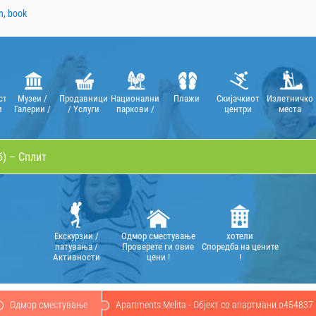
n, book
сти
Музеи /
Продавници
Национални
Плажи
Скијачкиот
Излетничко
и
Галерии /
/ Yслуги
паркови /
центри
местa
Театри /
Парковите
Оперe
на
природата
Екскурзии /
Oдмор сместување
хотели
патувања /
Проверете ги овие
Споредба на цените
Aктивности
цени !
!
Oдмор сместување
Apartments Melita - Објект со апартмани o454837