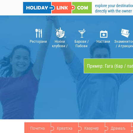
explore your destinatio
directly with the owner
Pесторани
Ноќни
Барови /
Hастани
Знаменито
клубови /
Пабови
/ Aтракци
дискотеки
Почетна
Хрватска
Кварнер
Драмаљ