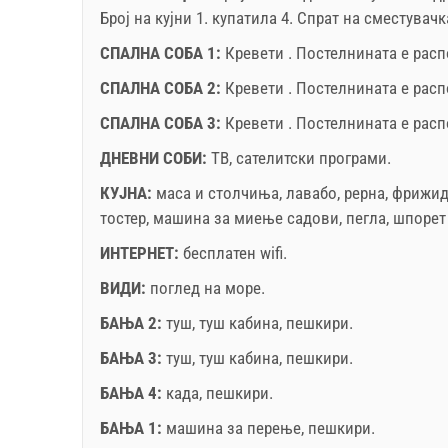
Задолжителнo:
Пријава на гостите (01.07. - 31.08)
Број на кујни 1. купатила 4. Спрат на сместувач
31.12.): 5 EUR (once - по_person)
СПАЛНА СОБА 1:
Кревети . Постелнината е рас
ноември
2026
СПАЛНА СОБА 2:
Кревети . Постелнината е рас
ПО
ВТ
СР
ЧЕ
ПЕ
СА
НЕ
ПО
СПАЛНА СОБА 3:
Кревети . Постелнината е рас
1
ДНЕВНИ СОБИ:
ТВ
,
сателитски програми
.
2
3
4
5
6
7
8
7
КУЈНА:
маса и столчиња
,
лавабо
,
рерна
,
фрижид
9
10
11
12
13
14
15
14
тостер
,
машина за миење садови
,
пегла
,
шпорет
16
17
18
19
20
21
22
21
Условите и условите на добавувачот
ИНТЕРНЕТ:
бесплатен wifi
.
23
24
25
26
27
28
29
28
Резервира
п
30
ВИДИ:
поглед на море
.
БАЊА 2:
туш
,
туш кабина
,
пешкири
.
Ако не сакате да резервирате сега, наместо да 
прашања, ве молиме пополнете ги и кликнете н
БАЊА 3:
туш
,
туш кабина
,
пешкири
.
пребарување".
БАЊА 4:
када
,
пешкири
.
БАЊА 1:
машина за перење
,
пешкири
.