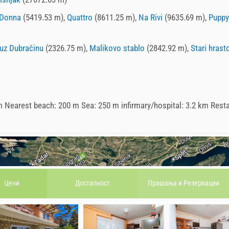
Donna
(5419.53 m),
Quattro
(8611.25 m),
Na Rivi
(9635.69 m),
Puppy
 uz Dubračinu
(2326.75 m),
Malikovo stablo
(2842.92 m),
Stari hrast
m Nearest beach: 200 m Sea: 250 m infirmary/hospital: 3.2 km Resta
Цени
Достапност
Прашања и
Pезервации