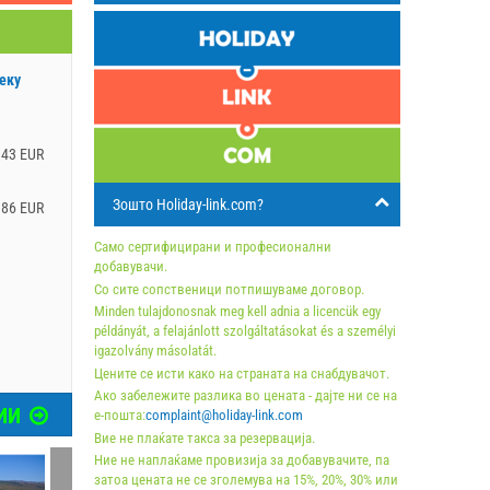
еку
.43 EUR
Зошто Holiday-link.com?
.86 EUR
Само сертифицирани и професионални
добавувачи.
Со сите сопственици потпишуваме договор.
Minden tulajdonosnak meg kell adnia a licencük egy
példányát, a felajánlott szolgáltatásokat és a személyi
igazolvány másolatát.
Цените се исти како на страната на снабдувачот.
Ако забележите разлика во цената - дајте ни се на
ИИ
е-пошта:
complaint@holiday-link.com
Вие не плаќате такса за резервација.
Ние не наплаќаме провизија за добавувачите, па
затоа цената не се зголемува на 15%, 20%, 30% или