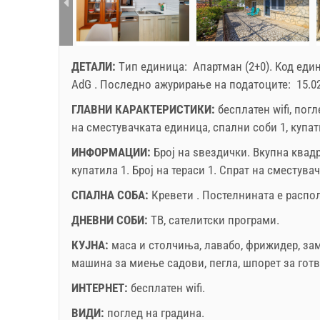
ДЕТАЛИ:
Tип единица:
Апартман (2+0)
.
Kод еди
AdG
.
Последно ажурирање на податоците:
15.0
ГЛАВНИ КАРАКТЕРИСТИКИ:
бесплатен wifi, пог
на сместувачката единица, спални соби 1, купати
ИНФОРМАЦИИ:
Број на ѕвездички.
Вкупна квад
купатила 1. Број на тераси 1. Спрат на сместува
СПАЛНА СОБА:
Кревети . Постелнината е распол
ДНЕВНИ СОБИ:
ТВ
,
сателитски програми
.
КУЈНА:
маса и столчиња
,
лавабо
,
фрижидер
,
за
машина за миење садови
,
пегла
,
шпорет за гот
ИНТЕРНЕТ:
бесплатен wifi
.
ВИДИ:
поглед на градина
.