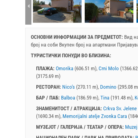
rtment (6+0):
ОСНОВНИ ИНФОРМАЦИИ ЗА ПРЕДМЕТОТ:
Вид на
број на соби Вкупен број на апартмани Пријавув
ТУРИСТИЧКИ ПОНУДИ ВО БЛИЗИНА:
ПЛАЖА:
Omorika
(606.51 m),
Crni Molo
(1366.62
(3175.69 m)
PЕСТОРАН:
Nico’s
(270.11 m),
Domino
(295.08 m
БАР / ПАБ:
Balboa
(186.59 m),
Tina
(191.48 m),
K
ЗНАМЕНИТОСТ / AТРАКЦИЈА:
Crkva Sv. Jelene
(1690.34 m),
Memorijalni atelje Zvonka Cara
(184
МУЗЕЈОТ / ГАЛЕРИЈА / ТЕАТАР / ОПЕРА:
Muzej
HАЦИОНАЛЕН ПАРК / ПАРК НА ПРИРОДАТА:
R