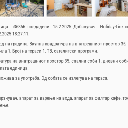
ница:
u36866
.
создадени:
15.2.2025
.
Добавувач :
Holiday-Link.
2.2025 18:27:11
.
лед на градина, Вкупна квадратура на внатрешниот простор 35,
ла 1, Број на тераси 1, ТВ, сателитски програми.
ратура на внатрешниот простор
35. спални соби 1. дневни соби
чката единица.
ожива за употреба. Од собата се излегува на тераса.
мрзнувач
,
апарат за варење на вода
,
апарат за филтар кафе
,
то
вење
.