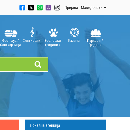
Пријава
Mакедонски
Фаст фуд /
Фестивали
Зоолошки
Казинa
Паркови /
Слаткарници
градини /
Градини
Аквариуми
Локална агенција