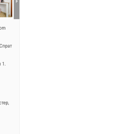
com
 Спрат
 1.
стер
,