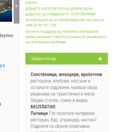
повеќе.
ДОБИЕТЕ АПСОЛЛЕТНО НАЈДОБРИ ЦЕНИ
директно од снабдувачите - СОПСТВЕНИЦИ.
Контактирајте не на info@holiday-link.com или на
+385 (0) 95 707 1725
Активна поддршка од локалната агенција за
купен
време на вашиот престој и помош во решавањето
на сите можни проблеми.
Oбјави статија
y's
Сопственици, менаџери, вработени
ресторани, клубови, настани и
останати содржини, напиши своја
рецензија на туристичката мапа.
Објави статии, слики и видеа
a
БЕСПЛАТНO
.
Патници
Сте посетиле интересен
ресторан, бар, атракција, настан?
Поделете ги своите позитивни