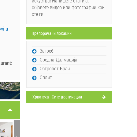
искуства! Напишете статија,
објавете видео или фотографии кои
сте ги
ovi u
Препорачани локации
Загреб
Средна Далмација
urant:
Островот Брач
Сплит
Хрватска - Сите дестинации