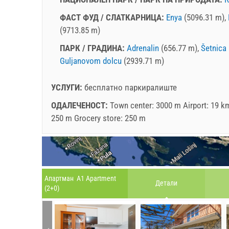
ФАСТ ФУД / CЛАТКАРНИЦА:
Enya
(5096.31 m),
(9713.85 m)
ПАРК / ГРАДИНА:
Adrenalin
(656.77 m),
Šetnica
Guljanovom dolcu
(2939.71 m)
УСЛУГИ:
бесплатно паркиралиште
ОДАЛЕЧЕНОСТ:
Town center: 3000 m Airport: 19 k
250 m Grocery store: 250 m
Апартман A1 Apartment
Детали
(2+0)