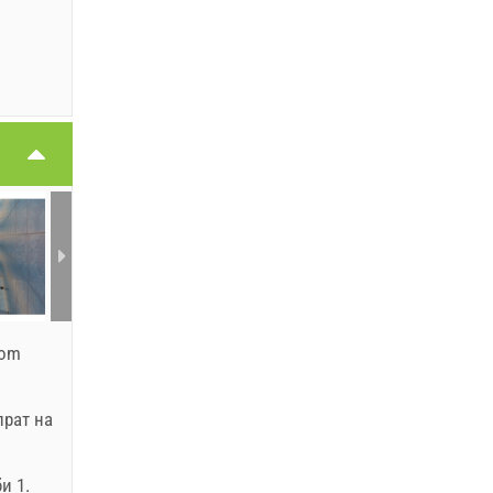
com
прат на
и 1.