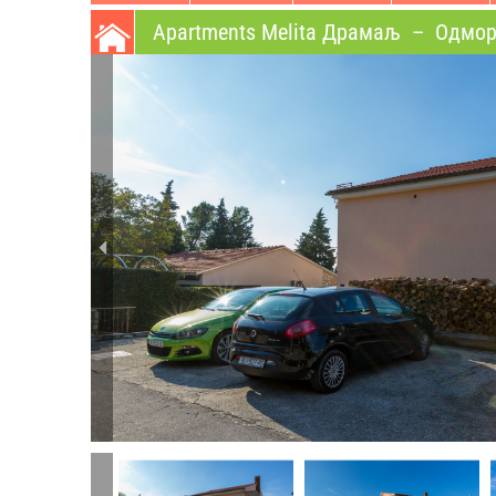
Apartments Melita Драмаљ
–
Oдмор 