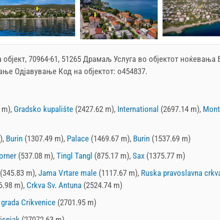
 објект, 70964-61, 51265 Драмаљ
Услуга во објектот
ноќевања
В
ање Одјавување Код на објектот: o454837.
 m),
Gradsko kupalište
(2427.62 m),
International
(2697.14 m),
Mont
),
Burin
(1307.49 m),
Palace
(1469.67 m),
Burin
(1537.69 m)
orner
(537.08 m),
Tingl Tangl
(875.17 m),
Sax
(1375.77 m)
(345.83 m),
Jama Vrtare male
(1117.67 m),
Ruska pravoslavna crkv
6.98 m),
Crkva Sv. Antuna
(2524.74 m)
 grada Crikvenice
(2701.95 m)
isnjak
(27072.63 m)