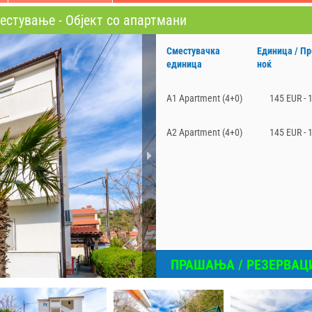
стување - Објект со апартмани
Сместувачка
Единица / Пр
единица
ноќ
A1 Apartment (4+0)
145 EUR - 
A2 Apartment (4+0)
145 EUR - 
ПРАШАЊА / РЕЗЕРВАЦ