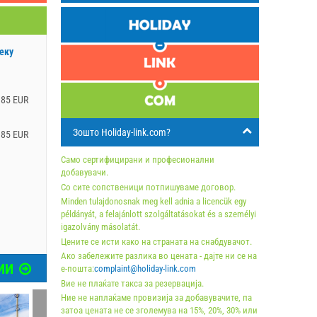
еку
185 EUR
Зошто Holiday-link.com?
185 EUR
Само сертифицирани и професионални
добавувачи.
Со сите сопственици потпишуваме договор.
Minden tulajdonosnak meg kell adnia a licencük egy
példányát, a felajánlott szolgáltatásokat és a személyi
igazolvány másolatát.
Цените се исти како на страната на снабдувачот.
Ако забележите разлика во цената - дајте ни се на
ИИ
е-пошта:
complaint@holiday-link.com
Вие не плаќате такса за резервација.
Ние не наплаќаме провизија за добавувачите, па
затоа цената не се зголемува на 15%, 20%, 30% или