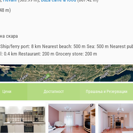
48 m)
на скара
 Ship/ferry port: 8 km Nearest beach: 500 m Sea: 500 m Nearest pub
al: 0.4 km Restaurant: 200 m Grocery store: 200 m
Цени
Достапност
Прашања и
Pезервации