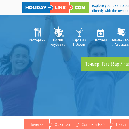
explore your destinatio
directly with the owner
Pесторани
Ноќни
Барови /
Hастани
Знаменито
клубови /
Пабови
/ Aтракци
дискотеки
Почетна
Хрватска
Островот Раб
Палит