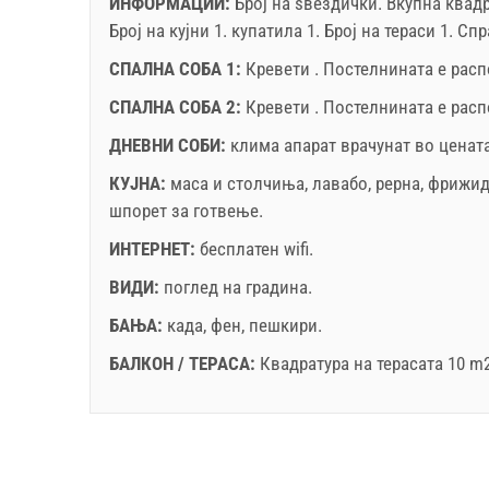
ИНФОРМАЦИИ:
Број на ѕвездички.
Вкупна квад
31.12.): 5 EUR (once - по_person)
Број на кујни 1. купатила 1. Број на тераси 1. С
ноември
2026
Незадолжително:
Домашно милениче: 10 EUR (per
СПАЛНА СОБА 1:
Кревети . Постелнината е рас
ПО
ВТ
СР
ЧЕ
ПЕ
СА
НЕ
ПО
СПАЛНА СОБА 2:
Кревети . Постелнината е рас
1
ДНЕВНИ СОБИ:
клима апарат врачунат во ценат
2
3
4
5
6
7
8
7
КУЈНА:
маса и столчиња
,
лавабо
,
рерна
,
фрижид
9
10
11
12
13
14
15
14
шпорет за готвење
.
16
17
18
19
20
21
22
21
ИНТЕРНЕТ:
бесплатен wifi
.
Условите и условите на добавувачот
23
24
25
26
27
28
29
28
Резервира
ВИДИ:
поглед на градина
.
п
30
БАЊА:
када
,
фен
,
пешкири
.
Ако не сакате да резервирате сега, наместо да 
БАЛКОН / ТЕРАСА:
Квадратура на терасата 10 m
прашања, ве молиме пополнете ги и кликнете н
пребарување".
Легенда: термините со црвена позадина се резе
A2 Apartment (4+0) : Prices 2026 EUR
Полињата означени со ѕвездичка (*) се задолж
29.6.