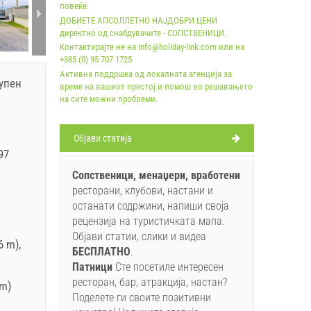
повеќе.
ДОБИЕТЕ АПСОЛЛЕТНО НАЈДОБРИ ЦЕНИ
директно од снабдувачите - СОПСТВЕНИЦИ.
Контактирајте не на info@holiday-link.com или на
+385 (0) 95 707 1725
Активна поддршка од локалната агенција за
упен
време на вашиот престој и помош во решавањето
на сите можни проблеми.
Oбјави статија
97
Сопственици, менаџери, вработени
ресторани, клубови, настани и
останати содржини, напиши своја
рецензија на туристичката мапа.
Објави статии, слики и видеа
6 m),
БЕСПЛАТНO
.
Патници
Сте посетиле интересен
ресторан, бар, атракција, настан?
 m)
Поделете ги своите позитивни