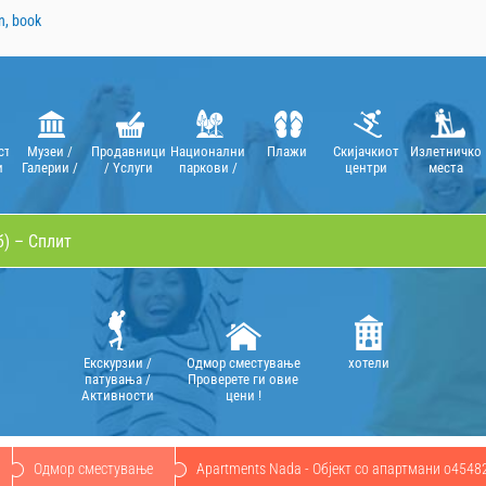
n, book
сти
Музеи /
Продавници
Национални
Плажи
Скијачкиот
Излетничко
и
Галерии /
/ Yслуги
паркови /
центри
местa
Театри /
Парковите
Оперe
на
природата
Екскурзии /
Oдмор сместување
хотели
патувања /
Проверете ги овие
Aктивности
цени !
Oдмор сместување
Apartments Nada - Објект со апартмани o4548