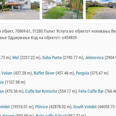
 објект, 70869-61, 51280 Палит
Услуга во објектот
ноќевања
Вк
ање Одјавување Код на објектот: o454829.
.73 m),
Mel
(2237.22 m),
Suha Punta
(2790.77 m),
Jelenovica
(2904.
,
Velum
(437.28 m),
Buffet Škver
(457.46 m),
Pergola
(575.67 m)
nio
(1107.98 m)
se
(470.36 m),
Caffe bar Kristofor
(554.17 m),
Felix Caffe Bar
(766.4
elebit
(19518.01 m),
Plitvice
(42878.02 m),
South Velebit
(44059.73
),
Hevani
(503.99 m),
Buža caffe & food
(867.42 m)