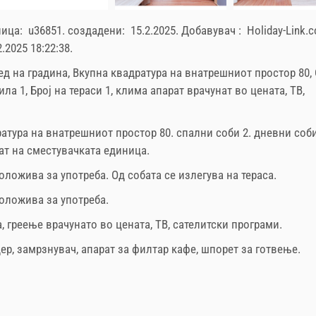
ница:
u36851
.
создадени:
15.2.2025
.
Добавувач :
Holiday-Link.
2.2025 18:22:38
.
лед на градина, Вкупна квадратура на внатрешниот простор 80,
ла 1, Број на тераси 1, клима апарат врачунат во цената, ТВ,
ратура на внатрешниот простор
80. спални соби 2. дневни соби
прат на сместувачката единица.
оложива за употреба. Од собата се излегува на тераса.
положива за употреба.
а
,
греење врачунато во цената
,
ТВ
,
сателитски програми
.
ер
,
замрзнувач
,
апарат за филтар кафе
,
шпорет за готвење
.