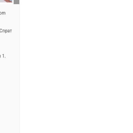
com
 Спрат
 1.