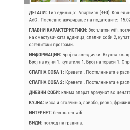
ДЕТАЛИ:
Tип единица:
Апартман (4+0)
.
Kод еди
AdG
.
Последно ажурирање на податоците:
15.0
ГЛАВНИ КАРАКТЕРИСТИКИ:
бесплатен wifi, пог
на сместувачката единица, спални соби 2, купати
сателитски програми.
ИНФОРМАЦИИ:
Број на ѕвездички.
Вкупна квад
Број на кујни 1. купатила 1. Број на тераси 1. С
СПАЛНА СОБА 1:
Кревети . Постелнината е расп
СПАЛНА СОБА 2:
Кревети . Постелнината е рас
ДНЕВНИ СОБИ:
клима апарат врачунат во ценат
КУЈНА:
маса и столчиња
,
лавабо
,
рерна
,
фрижид
ИНТЕРНЕТ:
бесплатен wifi
.
ВИДИ:
поглед на градина
.