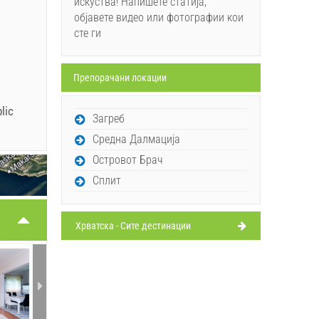
искуства! Напишете статија,
објавете видео или фотографии кои
сте ги
Препорачани локации
lic
Загреб
Средна Далмација
Островот Брач
Сплит
Хрватска - Сите дестинации