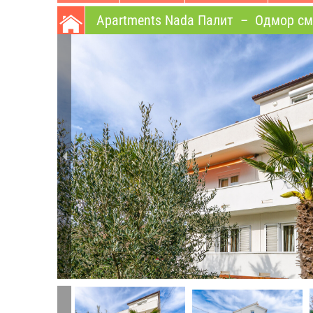
Apartments Nada Палит
–
Oдмор сме