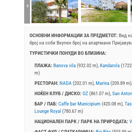
rtment (4+0):
ОСНОВНИ ИНФОРМАЦИИ ЗА ПРЕДМЕТОТ:
Вид на
број на соби Вкупен број на апартмани Пријавув
ТУРИСТИЧКИ ПОНУДИ ВО БЛИЗИНА:
ПЛАЖА:
Banova vila
(932.02 m),
Kandarola
(1722
m)
PЕСТОРАН:
NADA
(202.01 m),
Marina
(209.89 m)
НОЌЕН КЛУБ / ДИСКО:
OZ
(861.07 m),
San Anto
БАР / ПАБ:
Caffe bar Municipium
(420.08 m),
Tas
Lounge Royal
(780.67 m)
HАЦИОНАЛЕН ПАРК / ПАРК НА ПРИРОДАТА:
V
ФАСТ ФУД / CЛАТКАРНИЦА:
Big Bite
(503.99 m