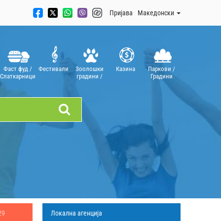
Пријава
Mакедонски
Фаст фуд /
Фестивали
Зоолошки
Казинa
Паркови /
Слаткарници
градини /
Градини
Аквариуми
29
Локална агенција